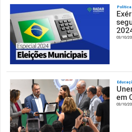
Política
Exér
segu
202
03/10/202
Educaç
Une
em 
03/10/202