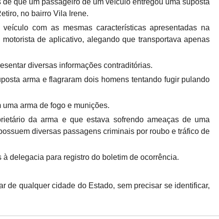
s de que um passageiro de um veículo entregou uma suposta
ro, no bairro Vila Irene.
m veículo com as mesmas características apresentadas na
o motorista de aplicativo, alegando que transportava apenas
sentar diversas informações contraditórias.
suposta arma e flagraram dois homens tentando fugir pulando
.
m uma arma de fogo e munições.
prietário da arma e que estava sofrendo ameaças de uma
possuem diversas passagens criminais por roubo e tráfico de
à delegacia para registro do boletim de ocorrência.
ar de qualquer cidade do Estado, sem precisar se identificar,