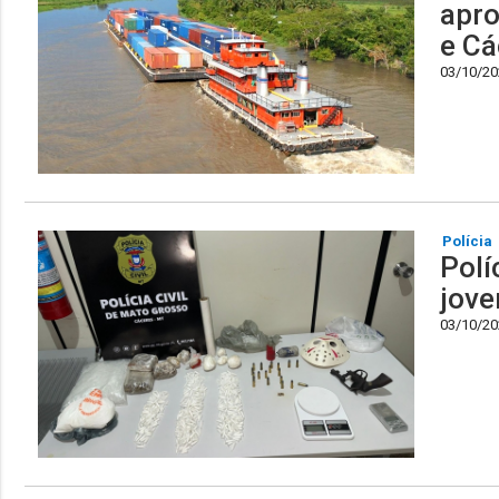
apro
e Cá
03/10/202
Polícia
Polí
jove
03/10/202