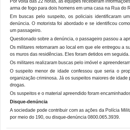
Por volta das 22 horas, as equipes receberam informaçõe
arma de fogo para dois homens em uma casa na Rua do Reti
Em buscas pelo suspeito, os policiais identificaram u
denúncia. O motorista foi abordado e se identificou com
um passageiro.
Questionado sobre a denúncia, o passageiro passou a apre
Os militares retornaram ao local em que ele entregou a 
os muros das residências. Eles foram detidos em seguida
Os militares realizaram buscas pelo imóvel e apreendera
O suspeito menor de idade confessou que seria o pro
organização criminosa. Já os suspeitos maiores de idade 
drogas.
Os suspeitos e o material apreendido foram encaminhados 
Disque-denúncia
A sociedade pode contribuir com as ações da Polícia Milit
por meio do 190, ou disque-denúncia 0800.065.3939.