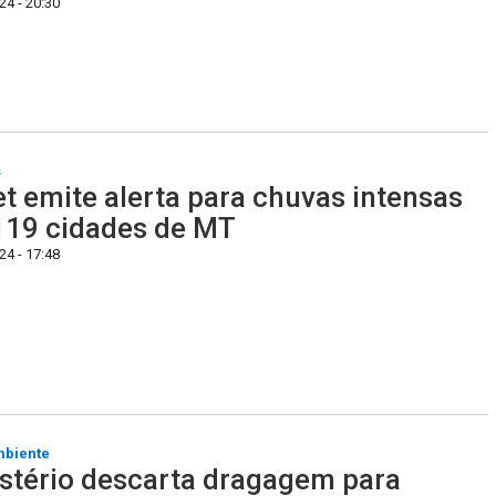
4 - 20:30
s
t emite alerta para chuvas intensas
19 cidades de MT
4 - 17:48
mbiente
stério descarta dragagem para