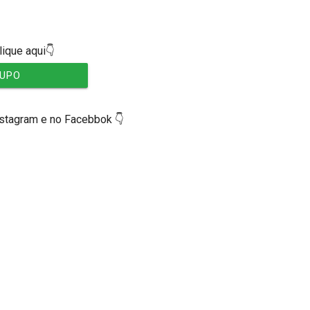
lique aqui👇
RUPO
nstagram e no Facebbok 👇