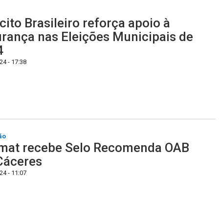
cito Brasileiro reforça apoio à
rança nas Eleições Municipais de
4
4 - 17:38
ão
mat recebe Selo Recomenda OAB
Cáceres
4 - 11:07