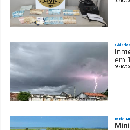
03/10/202
Cidade
Inme
em 1
03/10/202
Meio A
Mini