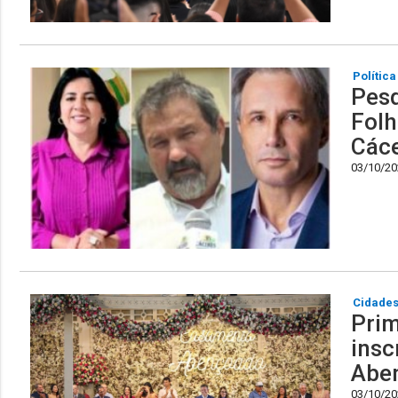
Política
Pesq
Folh
Các
03/10/202
Cidade
Prim
insc
Aben
03/10/202