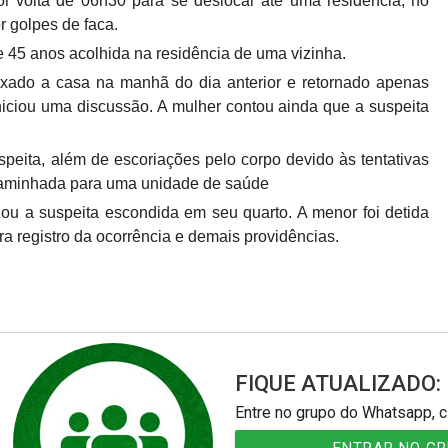
r volta de 06h30 para se deslocar até uma residência, no
r golpes de faca.
e 45 anos acolhida na residência de uma vizinha.
 deixado a casa na manhã do dia anterior e retornado apenas
niciou uma discussão. A mulher contou ainda que a suspeita
speita, além de escoriações pelo corpo devido às tentativas
encaminhada para uma unidade de saúde
izou a suspeita escondida em seu quarto. A menor foi detida
ra registro da ocorrência e demais providências.
FIQUE ATUALIZADO:
Entre no grupo do Whatsapp, c