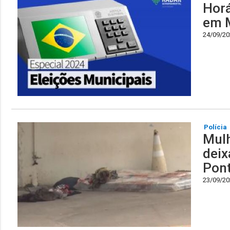
Horá
em 
24/09/202
Polícia
Mulh
deix
Pont
23/09/202