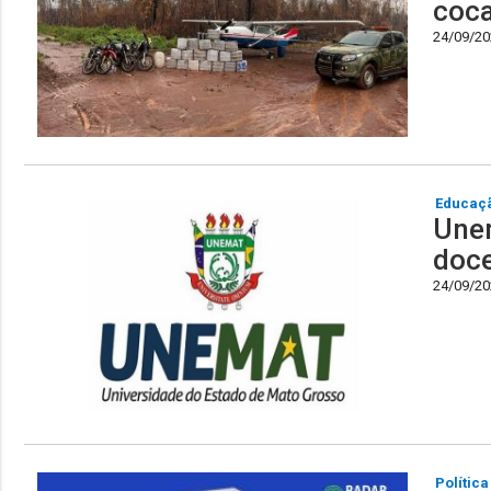
coca
24/09/202
Educaç
Unem
doce
24/09/202
Política