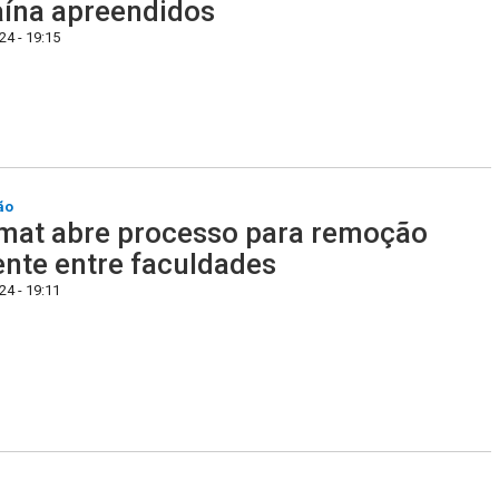
ína apreendidos
4 - 19:15
ão
at abre processo para remoção
nte entre faculdades
4 - 19:11