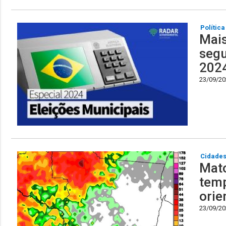
Política
Mais
segu
202
23/09/202
Cidade
Mato
temp
orie
23/09/202