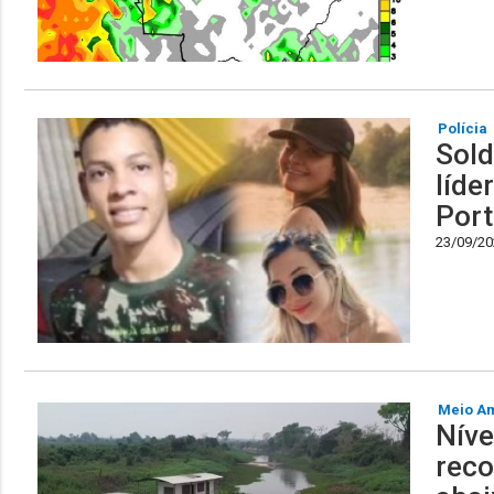
Polícia
Sold
líde
Port
23/09/202
Meio A
Níve
reco