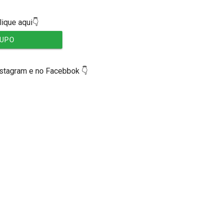
lique aqui👇
RUPO
nstagram e no Facebbok 👇