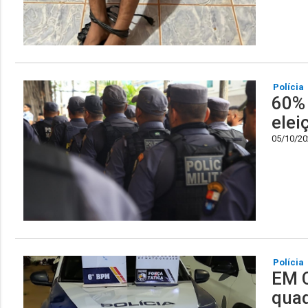
Polícia
60% 
elei
05/10/202
Polícia
EM C
quad