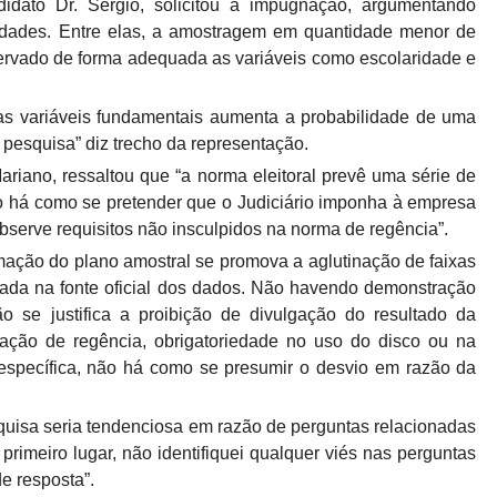
idato Dr. Sérgio, solicitou a impugnação, argumentando
idades. Entre elas, a amostragem em quantidade menor de
servado de forma adequada as variáveis como escolaridade e
sas variáveis fundamentais aumenta a probabilidade de uma
da pesquisa” diz trecho da representação.
ariano, ressaltou que “a norma eleitoral prevê uma série de
ão há como se pretender que o Judiciário imponha à empresa
serve requisitos não insculpidos na norma de regência”.
rmação do plano amostral se promova a aglutinação de faixas
icada na fonte oficial dos dados. Não havendo demonstração
o se justifica a proibição de divulgação do resultado da
ção de regência, obrigatoriedade no uso do disco ou na
pecífica, não há como se presumir o desvio em razão da
squisa seria tendenciosa em razão de perguntas relacionadas
primeiro lugar, não identifiquei qualquer viés nas perguntas
 de resposta”.