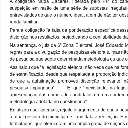
A coligação Muda Cáceres, liderada pelo PP, do cand
suspeição em razão de uma série de supostas irregular
entrevistados do que o número ideal, além de não ter ob
renda familiar.
Para a coligação “a falta de ponderação específica des
distorção nos resultados, prejudicando a confiabilidade 
Na sentença, o juiz da 6ª Zona Eleitoral, José Eduardo M
regras para a divulgação de pesquisas eleitorais, mas n
de pesquisa que adote determinada metodologia ou que ob
Assinalou que “a legislação eleitoral não veda que na fo
de estratificação, desde que respeitada a proporção ind
de que a aglutinação promoveu distorção relevante, nã
pesquisa impugnada’. E, que “inexistindo, na legisla
apresentação dos nomes de candidatos em uma ordem es
metodologia adotada no questionário”.
Enfatizou que “ademais, rejeito o argumento de que a pe
à atual gestora do município e candidata à reeleição. Em 
formuladas, que ofereceram uma ampla gama de opções