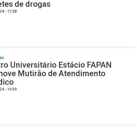
etes de drogas
4 - 17:28
ão
ro Universitário Estácio FAPAN
ove Mutirão de Atendimento
dico
4 - 14:39