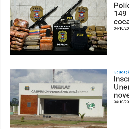
Polí
149 
coca
04/10/202
Educaç
Insc
Unem
nov
04/10/202