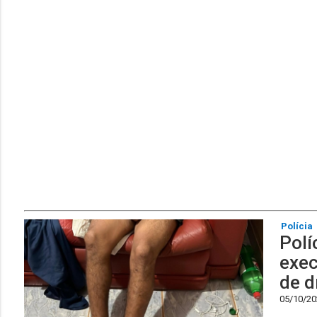
Polícia
Polí
exec
de d
05/10/202