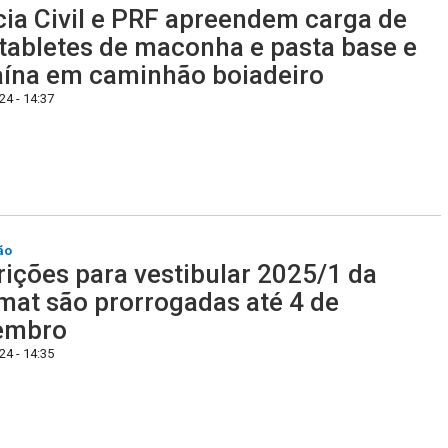
cia Civil e PRF apreendem carga de
tabletes de maconha e pasta base e
ína em caminhão boiadeiro
4 - 14:37
ão
rições para vestibular 2025/1 da
at são prorrogadas até 4 de
embro
4 - 14:35