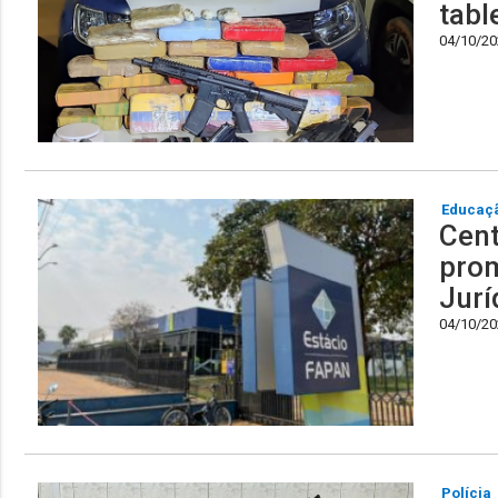
tabl
04/10/202
Educaç
Cent
prom
Jurí
04/10/202
Polícia