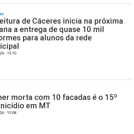
ão
eitura de Cáceres inicia na próxima
na a entrega de quase 10 mil
ormes para alunos da rede
cipal
6 - 15:10
er morta com 10 facadas é o 15º
nicídio em MT
6 - 15:08