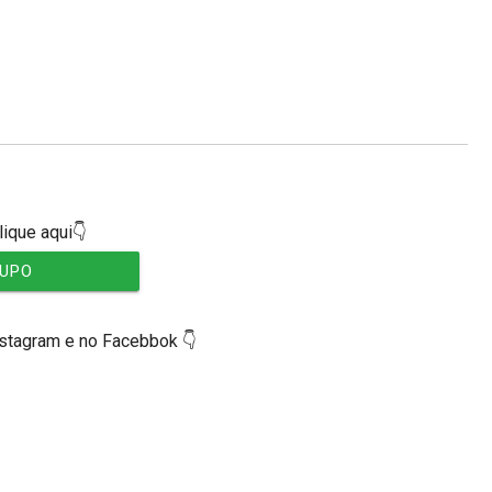
lique aqui👇
RUPO
nstagram e no Facebbok 👇