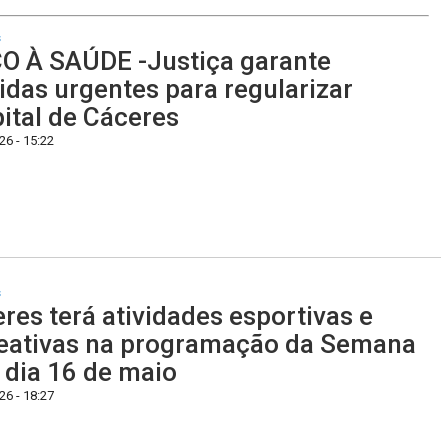
s
O À SAÚDE -Justiça garante
das urgentes para regularizar
ital de Cáceres
6 - 15:22
s
res terá atividades esportivas e
eativas na programação da Semana
 dia 16 de maio
6 - 18:27