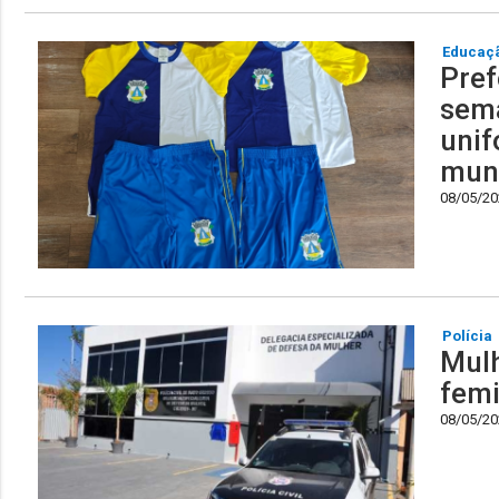
Educaç
Pref
sema
unif
muni
08/05/202
Polícia
Mulh
femi
08/05/202