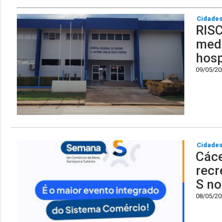
Cidade
RISC
medi
hosp
09/05/202
Cidade
Cáce
recr
S no
08/05/202