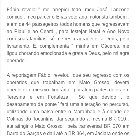
Fábio revela " me arrepiei todo, meu José Lançone
comigo , meu parceiro Elias veterano motorista também ,
além de 44 passageiros todos homens que regressavam
ao Piauí e ao Ceará , para festejar Natal e Ano Novo
com suas famílias, só me resta agradecer a Deus, pelo
livramento. E, complementa " minha em Cáceres, me
ligou chorando emocionada e grata a Deus, pelo milagre
operado ".
A reportagem Fábio, revelou que seu regresso com os
operários que trabalham em Mato Grosso, deverá
obedecer o mesmo itinerário , pois tem partes deles em
Teresina e em Fortaleza. Só que devido , o
desabamento da ponte ' fará uma alteração no percurso,
utilizando uma balsa entre o Maranhão e à cidade de
Colinas do Tocantins, dai seguindo a mesma BR 010 ,
até atingir o Mato Grosso , pela transversal BR 070 em
Barra do Garças e dali até a BR 364, em Jaciara onde os