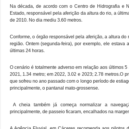
Na década, de acordo com o Centro de Hidrografia e N
Estado, responsável pela aferição da altura do rio, a últi
de 2010. No dia mediu 3.60 metros.
Conforme, o órgão responsável pela aferição, a altura d
região. Ontem (segunda-feira), por exemplo, ele estava 
últimas 24 horas.
O cenário é totalmente adverso em relação aos últimos 5
2021, 1.34 metro; em 2022, 3.02 e 2023; 2.78 metros.O pr
que sofreu no ano passado com o longo período de estiag
principalmente, o pantanal mato-grossense.
A cheia também já começa normalizar a navegaçã
principalmente, de passeio ficaram, encalhados na margem 
A Agência Fluvial, em Cáceres recomenda aos pilotos d