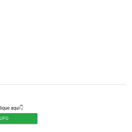
lique aqui👇
RUPO