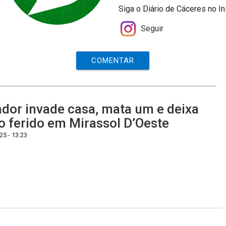
Siga o Diário de Cáceres no I
Seguir
COMENTAR
ador invade casa, mata um e deixa
o ferido em Mirassol D’Oeste
5 - 13:23
s