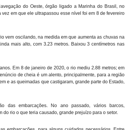
avegação do Oeste, órgão ligado a Marinha do Brasil, no
ma vez em que ele ultrapassou esse nível foi em 8 de fevereiro
o rio vem oscilando, na medida em que aumenta as chuvas na
ainda mais alto, com 3.23 metros. Baixou 3 centímetros nas
 anos. Em 8 de janeiro de 2020, o rio mediu 2.88 metros; em
enúncio de cheia é um alento, principalmente, para a região
em e as queimadas que castigaram, grande parte do Estado,
o das embarcações. No ano passado, vários barcos,
do rio o que teria causado, grande prejuízo para o setor.
as embarcações, para alguns cuidados necessários. Entre