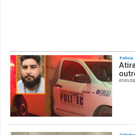
Polícia
Atir
outr
07/01/202
Cidade