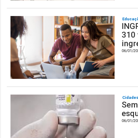
Educaç
INGR
310 
ingr
06/01/202
Cidade
Sem 
esqu
06/01/202