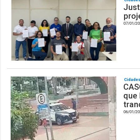
Just
proj
07/01/202
Cidade
CAS
que 
tran
06/01/202