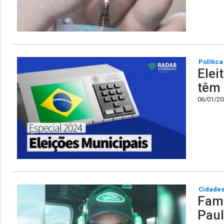
Política
Elei
têm 
06/01/202
Cidade
Famí
Paul