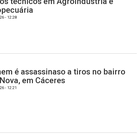
os técnicos em Agroindústria e
pecuária
6 - 12:28
m é assassinaso a tiros no bairro
 Nova, em Cáceres
6 - 12:21