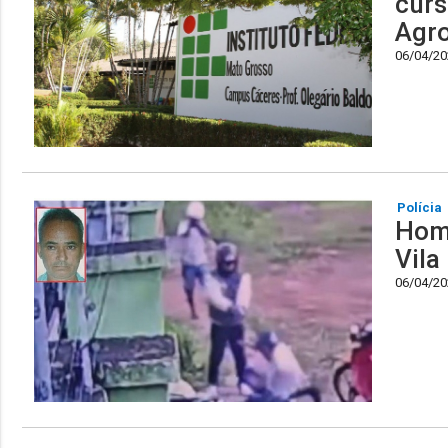
curs
Agro
06/04/202
Polícia
Home
Vila
06/04/202