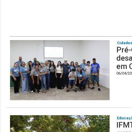
Cidade
Pré-
desa
em 
06/04/202
Educaç
IFMT