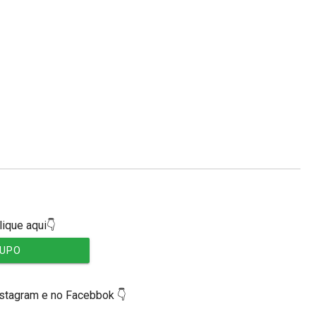
lique aqui👇
RUPO
nstagram e no Facebbok 👇