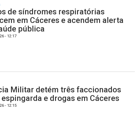
s
s de síndromes respiratórias
cem em Cáceres e acendem alerta
aúde pública
6 - 12:17
cia Militar detém três faccionados
espingarda e drogas em Cáceres
6 - 12:15