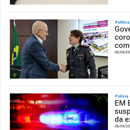
Política
Gove
coro
com
06/04/202
Polícia
EM 
susp
da e
06/04/202