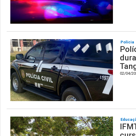
Polícia
Polí
dura
Tang
02/04/202
Educaç
IFMT
curs