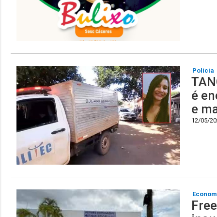
Polícia
TAN
é en
e ma
12/05/202
Econom
Free