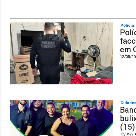
Polícia
Polí
facc
em 
12/05/202
Cidade
Band
buli
(15)
12/05/202