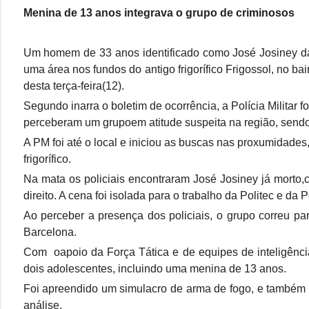
Menina de 13 anos integrava o grupo de criminosos
Um homem de 33 anos identificado como José Josiney da
uma área nos fundos do antigo frigorífico Frigossol, no b
desta terça-feira(12).
Segundo inarra o boletim de ocorrência, a Polícia Militar
perceberam um grupoem atitude suspeita na região, sendo
A PM foi até o local e iniciou as buscas nas proxumidade
frigorífico.
Na mata os policiais encontraram José Josiney já morto
direito. A cena foi isolada para o trabalho da Politec e da Po
Ao perceber a presença dos policiais, o grupo correu pa
Barcelona.
Com oapoio da Força Tática e de equipes de inteligência
dois adolescentes, incluindo uma menina de 13 anos.
Foi apreendido um simulacro de arma de fogo, e também 
análise.