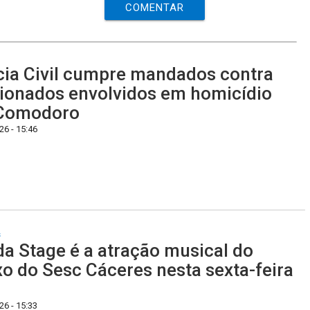
COMENTAR
cia Civil cumpre mandados contra
ionados envolvidos em homicídio
Comodoro
6 - 15:46
s
a Stage é a atração musical do
xo do Sesc Cáceres nesta sexta-feira
6 - 15:33