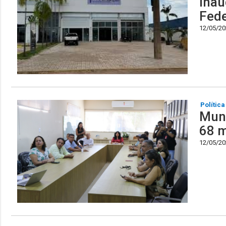
inau
Fede
12/05/202
Política
Muni
68 m
12/05/202