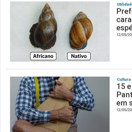
Utilidad
Pref
cara
espé
12/05/202
Cultura
15 e
Pant
em s
12/05/202