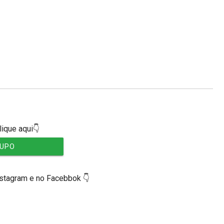
lique aqui👇
RUPO
nstagram e no Facebbok 👇