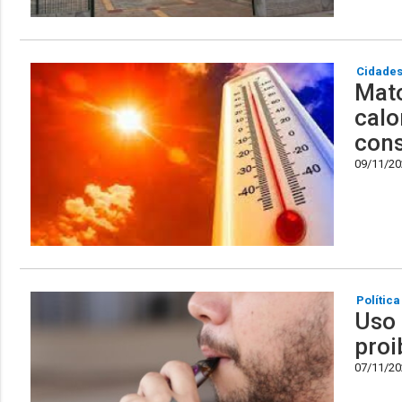
Cidade
Mato
calo
con
09/11/202
Política
Uso 
proi
07/11/202