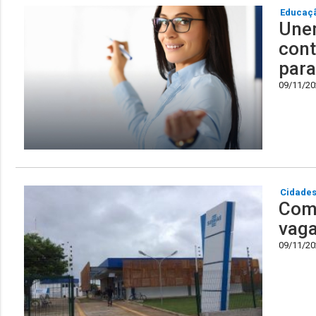
Educaç
Unem
cont
para
09/11/202
Cidade
Com 
vag
09/11/202