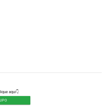
lique aqui👇
RUPO