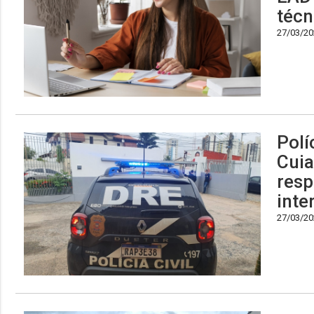
técn
27/03/202
Polí
Cuia
resp
inte
27/03/202