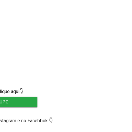
lique aqui👇
RUPO
nstagram e no Facebbok 👇