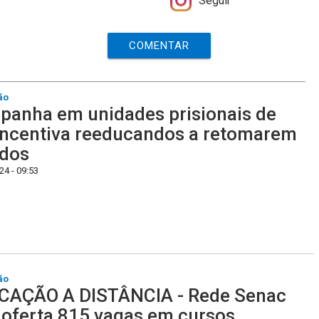
Seguir
COMENTAR
ão
anha em unidades prisionais de
ncentiva reeducandos a retomarem
udos
4 - 09:53
ão
CAÇÃO A DISTÂNCIA - Rede Senac
oferta 815 vagas em cursos