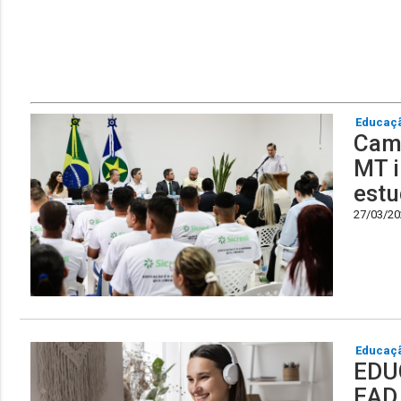
Educaç
Camp
MT i
est
27/03/202
Educaç
EDU
EAD 