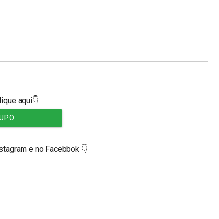
lique aqui👇
RUPO
nstagram e no Facebbok 👇