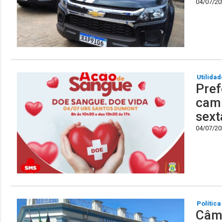
04/07/202
Utilidad
Pref
camp
sext
04/07/202
Política
Câma