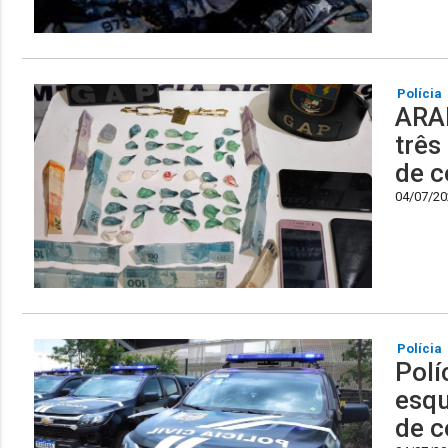
Polícia
ARAP
três
de c
04/07/202
Polícia
Polí
esqu
de c