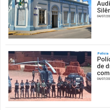
Audi
Silê
04/07/202
Polícia
Polí
de d
comb
04/07/202