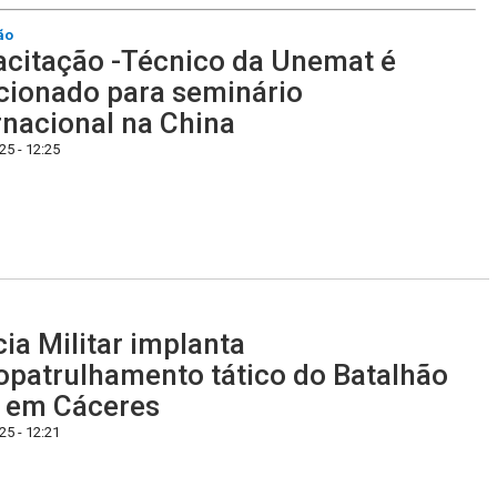
ão
citação -Técnico da Unemat é
cionado para seminário
rnacional na China
5 - 12:25
cia Militar implanta
patrulhamento tático do Batalhão
 em Cáceres
5 - 12:21