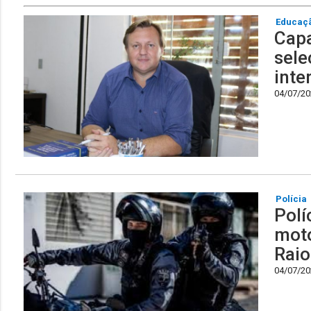
Educaç
Capa
sele
inte
04/07/202
Polícia
Polí
moto
Raio
04/07/202