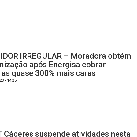
s
IDOR IRREGULAR – Moradora obtém
nização após Energisa cobrar
ras quase 300% mais caras
3 - 14:25
s
 Cáceres suspende atividades nesta