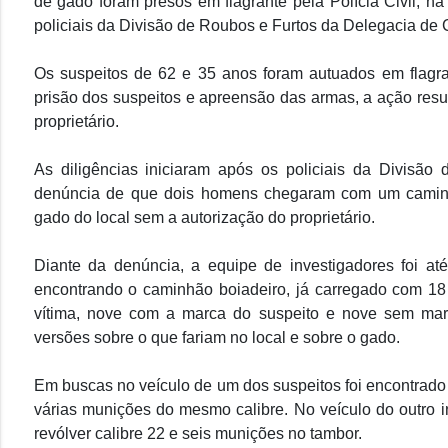
de gado foram presos em flagrante pela Polícia Civil, na
policiais da Divisão de Roubos e Furtos da Delegacia de 
Os suspeitos de 62 e 35 anos foram autuados em flagra
prisão dos suspeitos e apreensão das armas, a ação res
proprietário.
As diligências iniciaram após os policiais da Divisã
denúncia de que dois homens chegaram com um caminhã
gado do local sem a autorização do proprietário.
Diante da denúncia, a equipe de investigadores foi at
encontrando o caminhão boiadeiro, já carregado com 1
vítima, nove com a marca do suspeito e nove sem marc
versões sobre o que fariam no local e sobre o gado.
Em buscas no veículo de um dos suspeitos foi encontrado
várias munições do mesmo calibre. No veículo do outro i
revólver calibre 22 e seis munições no tambor.