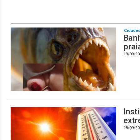
Cidade
Banh
prai
18/09/202
Inst
extr
18/09/202