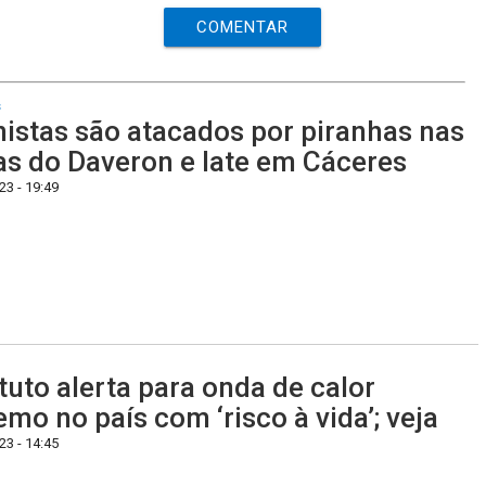
COMENTAR
s
istas são atacados por piranhas nas
as do Daveron e Iate em Cáceres
3 - 19:49
ituto alerta para onda de calor
emo no país com ‘risco à vida’; veja
3 - 14:45