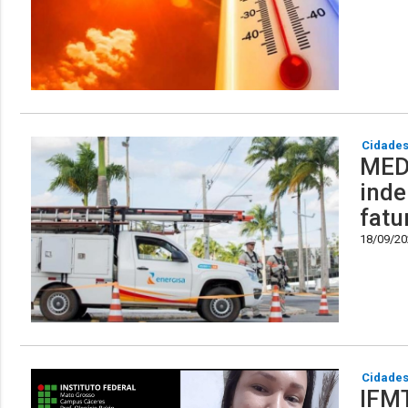
Cidade
MED
inde
fatu
18/09/202
Cidade
IFMT