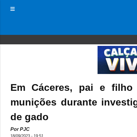
Em Cáceres, pai e filh
munições durante investi
de gado
Por PJC
18/09/2023 - 19:51