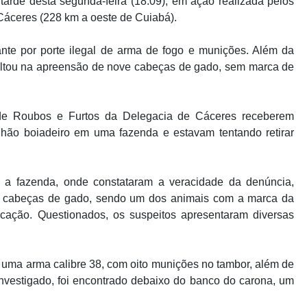
 tarde desta segunda-feira (18.09), em ação realizada pelos
Cáceres (228 km a oeste de Cuiabá).
nte por porte ilegal de arma de fogo e munições. Além da
ultou na apreensão de nove cabeças de gado, sem marca de
o de Roubos e Furtos da Delegacia de Cáceres receberem
o boiadeiro em uma fazenda e estavam tentando retirar
é a fazenda, onde constataram a veracidade da denúncia,
8 cabeças de gado, sendo um dos animais com a marca da
ação. Questionados, os suspeitos apresentaram diversas
 uma arma calibre 38, com oito munições no tambor, além de
nvestigado, foi encontrado debaixo do banco do carona, um