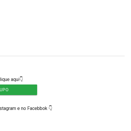
lique aqui👇
RUPO
nstagram e no Facebbok 👇