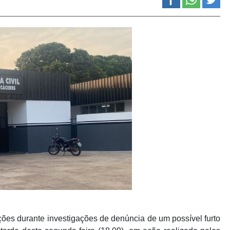
ções durante investigações de denúncia de um possível furto