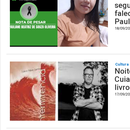
segu
fale
Paul
18/09/202
Cultura
Noit
Cuia
livr
17/09/202