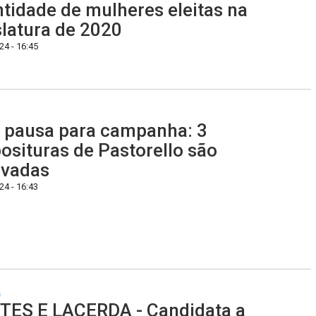
tidade de mulheres eleitas na
slatura de 2020
4 - 16:45
pausa para campanha: 3
osituras de Pastorello são
ovadas
4 - 16:43
s
ES E LACERDA - Candidata a