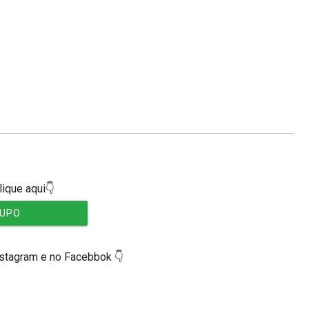
lique aqui👇
RUPO
nstagram e no Facebbok 👇