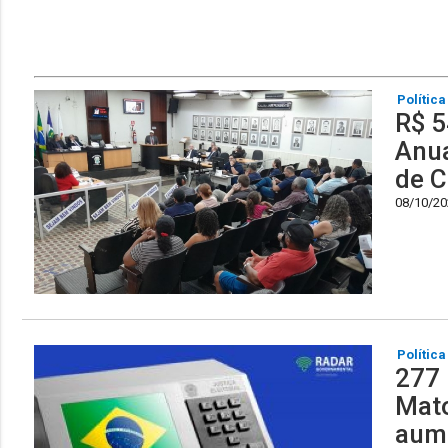
Política
R$ 5
Anua
de C
08/10/202
Política
277 
Mat
aume