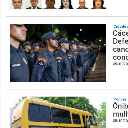
Cidade
Cáce
Defe
cand
con
05/10/202
Polícia
Ônib
mulh
05/10/202