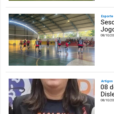
Esporte
Sesc
Jogo
08/10/202
Artigos
08 d
Disl
08/10/202