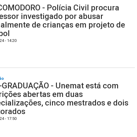
OMODORO - Polícia Civil procura
essor investigado por abusar
almente de crianças em projeto de
bol
4 - 14:20
ão
-GRADUAÇÃO - Unemat está com
rições abertas em duas
cializações, cinco mestrados e dois
torados
4 - 17:50