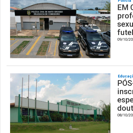
Polícia
EM C
prof
sexu
fute
09/10/202
Educaç
PÓS
insc
espe
dou
08/10/202