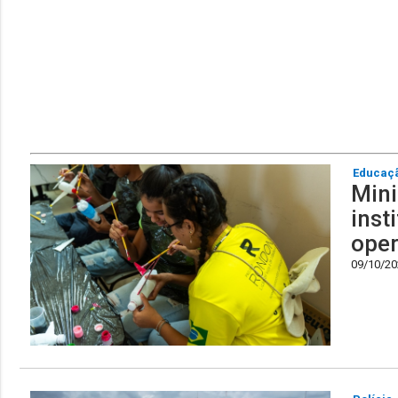
Educaç
Mini
inst
oper
09/10/202