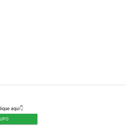
lique aqui👇
RUPO