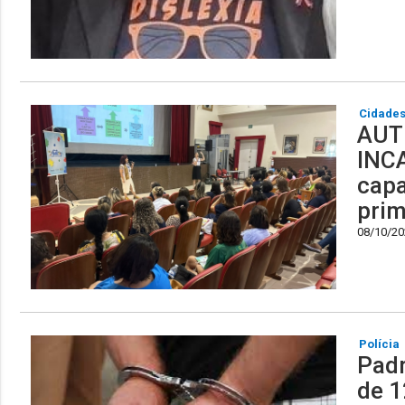
Cidade
AUT
INCA
capa
prim
08/10/202
Polícia
Padr
de 1