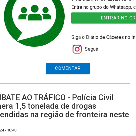
Entre no grupo do Whatsapp, c
ENTRAR NO G
Siga o Diário de Cáceres no I
Seguir
COMENTAR
ATE AO TRÁFICO - Polícia Civil
nera 1,5 tonelada de drogas
endidas na região de fronteira neste
4 - 18:48