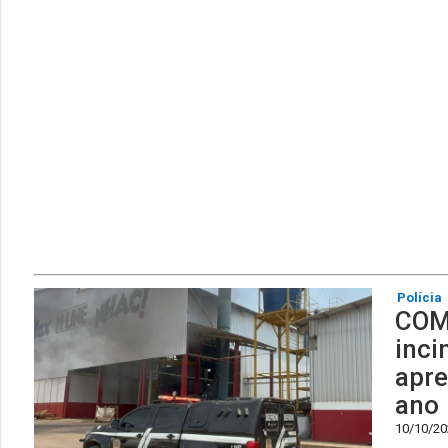
Polícia
COMB
inci
apre
ano
10/10/202