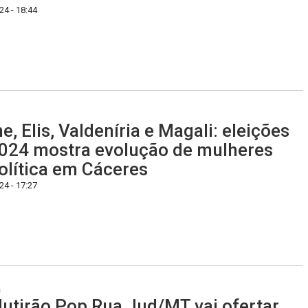
4 - 18:44
ne, Elis, Valdeníria e Magali: eleições
024 mostra evolução de mulheres
olítica em Cáceres
4 - 17:27
s
utirão Pop Rua Jud/MT vai ofertar