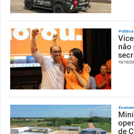
Política
Vice
não 
secr
10/10/202
Econom
Mini
oper
de C