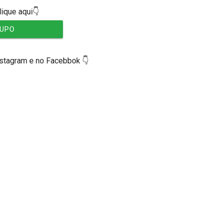
lique aqui👇
RUPO
nstagram e no Facebbok 👇