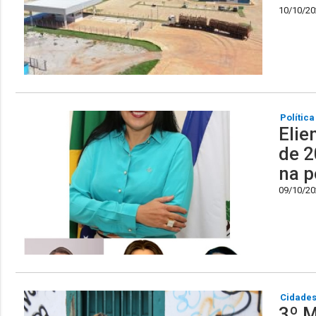
10/10/202
Política
Elie
de 2
na p
09/10/202
Cidade
3º M