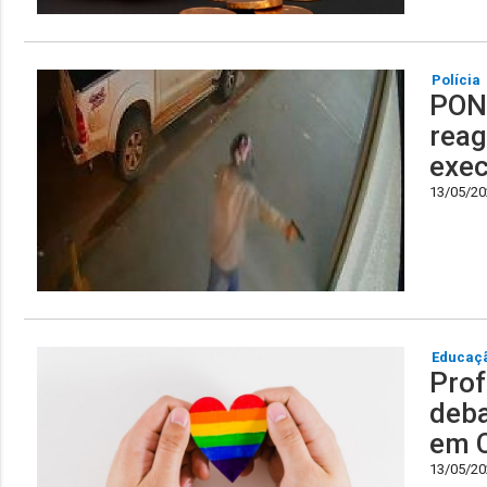
Polícia
PONT
reag
exe
13/05/202
Educaç
Prof
deba
em 
13/05/202