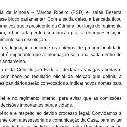
a de Minoria – Marcos Ribeiro (PSD) e Isaias Bezerra
sse bloco parlamentar. Com a saída deles, a bancada ficou
uma vez que o presidente da Câmara, por força do regimento
im, a bancada perdeu sua função prática de representação
lmente sua dissolução.
readequação conforme os critérios de proporcionalidade
qual é importante que a informação seja analisada dentro do
em andamento.
o e da Constituição Federal, declarar as vagas abertas e
a com base no resultado oficial da eleição que definiu a
deres partidários serão convocados a indicar novos nomes para
lei e no regimento interno, para evitar que as comissões
e decisões importantes para a cidade.
ncia e respeito ao devido processo legal. Convidamos a
nte com a assessoria de comunicação da Casa, para evitar
zar que todas as medidas adotadas pela Presidência estão