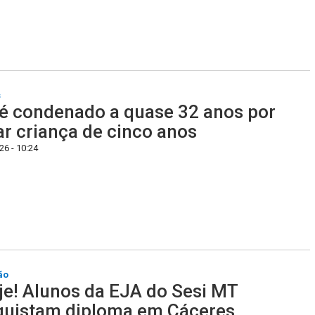
s
é condenado a quase 32 anos por
r criança de cinco anos
6 - 10:24
ão
je! Alunos da EJA do Sesi MT
uistam diploma em Cáceres