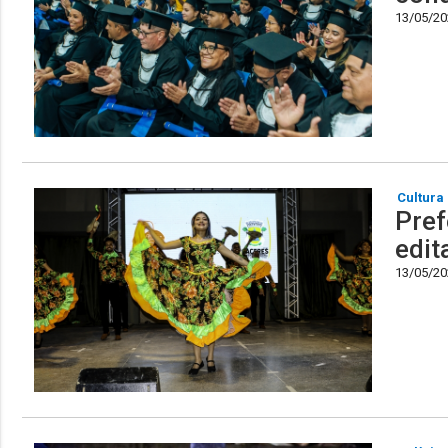
13/05/202
Cultura
Pref
edit
13/05/202