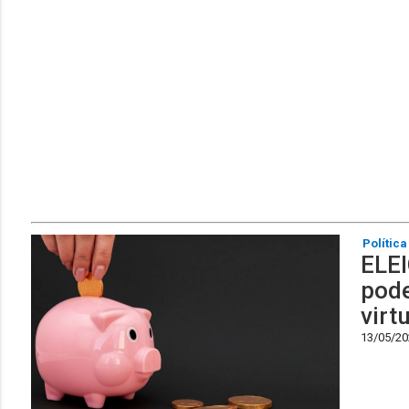
Política
ELEI
pode
virt
13/05/202