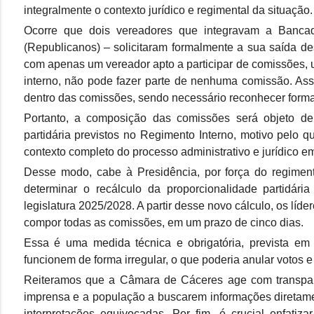
integralmente o contexto jurídico e regimental da situação.
Ocorre que dois vereadores que integravam a Bancad
(Republicanos) – solicitaram formalmente a sua saída de
com apenas um vereador apto a participar de comissões, 
interno, não pode fazer parte de nenhuma comissão. Ass
dentro das comissões, sendo necessário reconhecer forma
Portanto, a composição das comissões será objeto de 
partidária previstos no Regimento Interno, motivo pelo 
contexto completo do processo administrativo e jurídico 
Desse modo, cabe à Presidência, por força do regiment
determinar o recálculo da proporcionalidade partidári
legislatura 2025/2028. A partir desse novo cálculo, os lí
compor todas as comissões, em um prazo de cinco dias.
Essa é uma medida técnica e obrigatória, prevista em 
funcionem de forma irregular, o que poderia anular votos 
Reiteramos que a Câmara de Cáceres age com transparê
imprensa e a população a buscarem informações diretame
interpretações equivocadas. Por fim, é crucial enfati