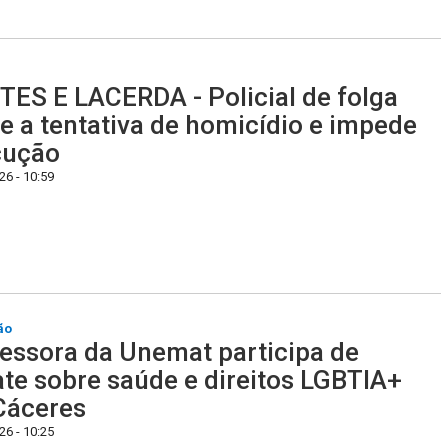
ES E LACERDA - Policial de folga
e a tentativa de homicídio e impede
cução
6 - 10:59
ão
essora da Unemat participa de
te sobre saúde e direitos LGBTIA+
Cáceres
6 - 10:25