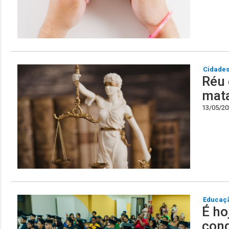
Cidade
Réu 
mata
13/05/202
Educaç
É ho
conq