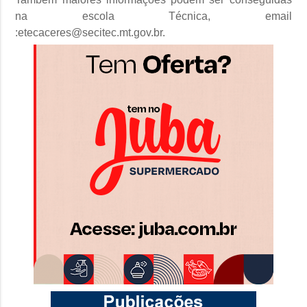
na escola Técnica, email
:etecaceres@secitec.mt.gov.br.