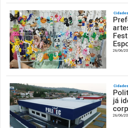
Cidade
Pref
arte
Fest
Espo
26/06/202
Cidade
Poli
já i
cor
26/06/202