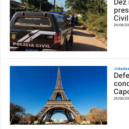
Dez 
pres
Civi
26/06/202
Cidade
Defe
conq
Capo
26/06/202