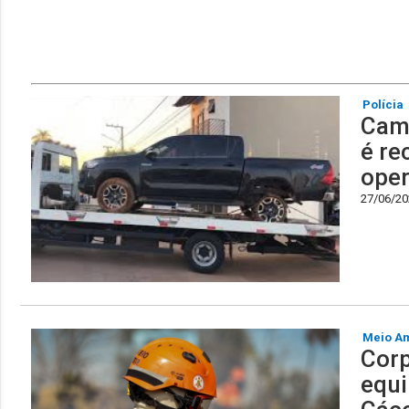
Polícia
Cami
é re
oper
27/06/202
Meio A
Corp
equi