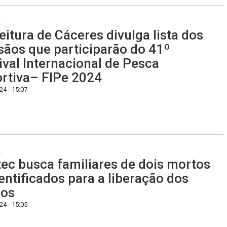
s
eitura de Cáceres divulga lista dos
sãos que participarão do 41º
ival Internacional de Pesca
rtiva– FIPe 2024
4 - 15:07
s
tec busca familiares de dois mortos
dentificados para a liberação dos
pos
4 - 15:05