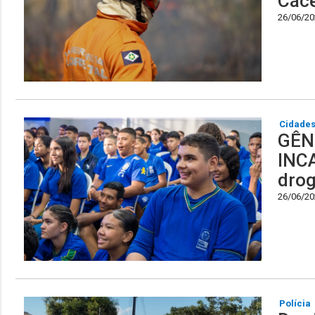
Các
26/06/202
Cidade
GÊNE
INCA
drog
26/06/202
Polícia