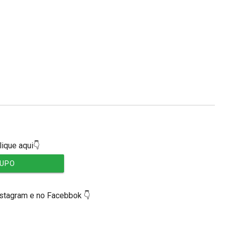
lique aqui👇
RUPO
nstagram e no Facebbok 👇