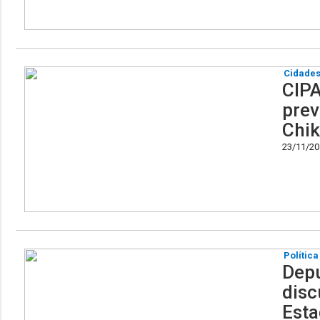
Cidade
CIPA
prev
Chi
23/11/201
Política
Depu
disc
Esta