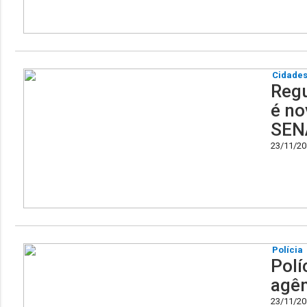
Cidade
Regu
é no
SEN
23/11/201
Polícia
Polí
agên
23/11/201