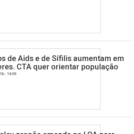
s
s de Aids e de Sífilis aumentam em
res. CTA quer orientar população
6 - 14:39