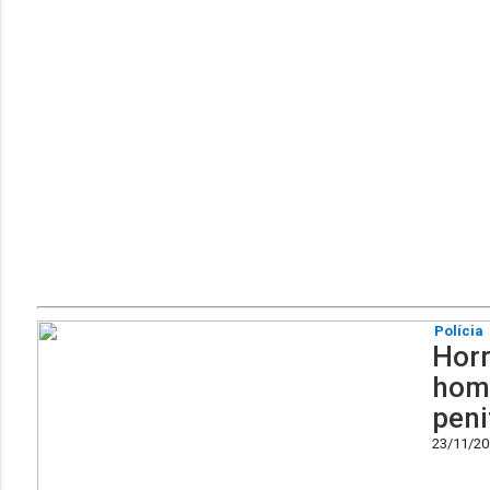
Polícia
Horr
homi
peni
23/11/201