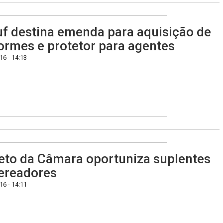
f destina emenda para aquisição de
ormes e protetor para agentes
6 - 14:13
eto da Câmara oportuniza suplentes
ereadores
6 - 14:11