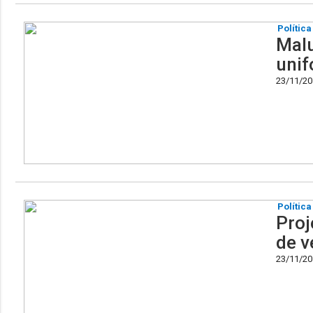
Política
Malu
unif
23/11/201
Política
Proj
de v
23/11/201