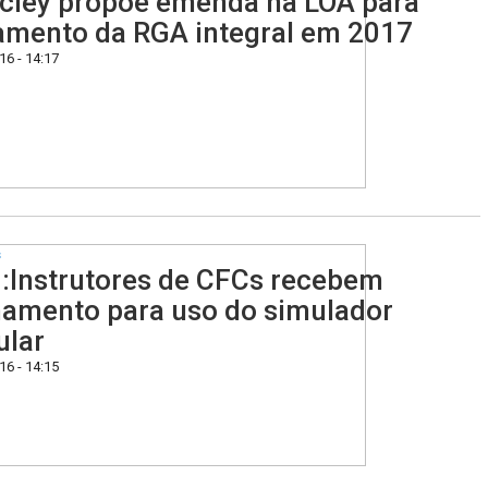
ley propõe emenda na LOA para
mento da RGA integral em 2017
6 - 14:17
s
Instrutores de CFCs recebem
namento para uso do simulador
ular
6 - 14:15