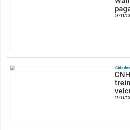
Wanc
paga
23/11/201
Cidade
CNH:
trei
veic
23/11/201