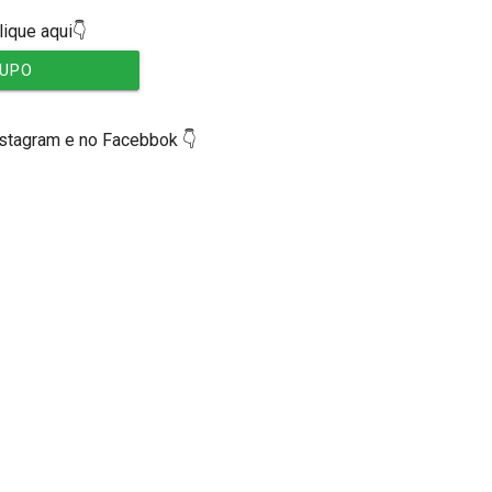
lique aqui👇
RUPO
nstagram e no Facebbok 👇