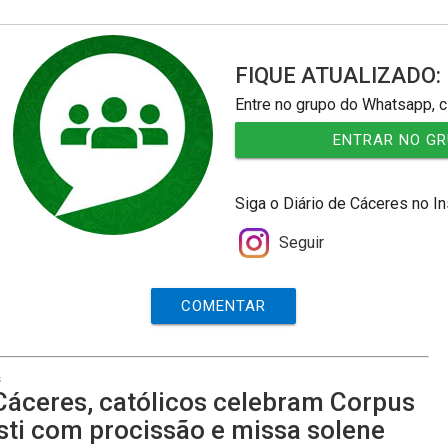
FIQUE ATUALIZADO:
Entre no grupo do Whatsapp, c
ENTRAR NO G
Siga o Diário de Cáceres no I
Seguir
COMENTAR
s
áceres, católicos celebram Corpus
sti com procissão e missa solene