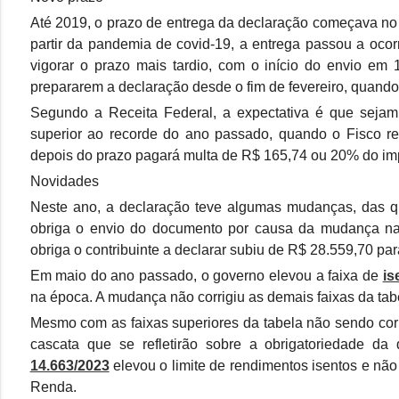
Até 2019, o prazo de entrega da declaração começava no pri
partir da pandemia de covid-19, a entrega passou a ocor
vigorar o prazo mais tardio, com o início do envio em
prepararem a declaração desde o fim de fevereiro, quand
Segundo a Receita Federal, a expectativa é que sejam
superior ao recorde do ano passado, quando o Fisco r
depois do prazo pagará multa de R$ 165,74 ou 20% do imp
Novidades
Neste ano, a declaração teve algumas mudanças, das qu
obriga o envio do documento por causa da mudança na f
obriga o contribuinte a declarar subiu de R$ 28.559,70 pa
Em maio do ano passado, o governo elevou a faixa de
is
na época. A mudança não corrigiu as demais faixas da tabel
Mesmo com as faixas superiores da tabela não sendo cor
cascata que se refletirão sobre a obrigatoriedade d
14.663/2023
elevou o limite de rendimentos isentos e não
Renda.