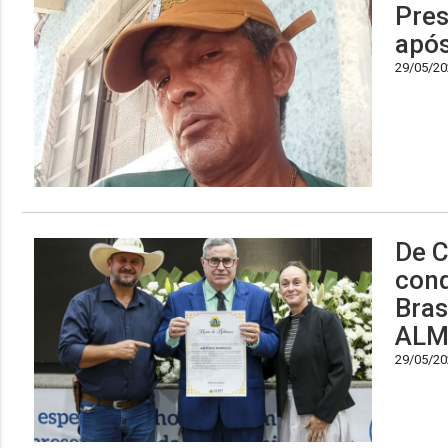
Pres
após
29/05/202
De C
conq
Bras
ALM
29/05/202