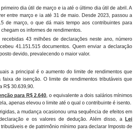
meiro dia útil de março e ia até o último dia útil de abril. A
rer entre março e ia até 31 de maio. Desde 2023, passou a
 15 de março, o que dá mais tempo aos contribuintes para
o chegam os informes de rendimentos.
 recebidas 43 milhões de declarações neste ano, número
ecebeu 41.151.515 documentos. Quem enviar a declaração
osto devido, prevalecendo o maior valor.
ais a principal é o aumento do limite de rendimentos que
aixa de isenção. O limite de rendimentos tributáveis que
ra R$ 30.639,90.
enção para R$ 2.640
, o equivalente a dois salários mínimos
a, apenas elevou o limite até o qual o contribuinte é isento.
rigidas, a mudança ocasionou uma sequência de efeitos em
a declaração e os valores de dedução. Além disso, a
Lei
 tributáveis e de patrimônio mínimo para declarar Imposto de