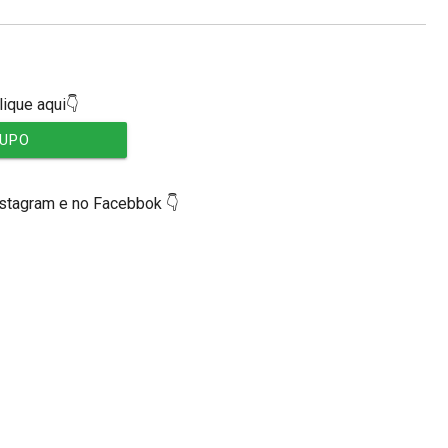
lique aqui👇
RUPO
nstagram e no Facebbok 👇