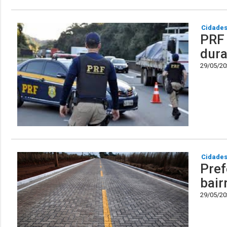
Cidade
PRF 
dura
29/05/202
Cidade
Pref
bair
29/05/202