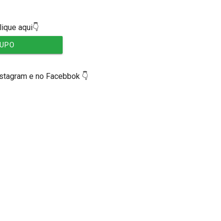
lique aqui👇
RUPO
nstagram e no Facebbok 👇