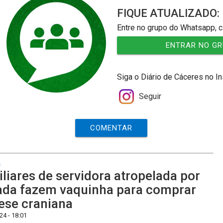
FIQUE ATUALIZADO:
Entre no grupo do Whatsapp, c
ENTRAR NO G
Siga o Diário de Cáceres no I
Seguir
COMENTAR
s
liares de servidora atropelada por
da fazem vaquinha para comprar
ese craniana
4 - 18:01