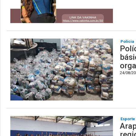
Polícia
Polí
bási
orga
24/08/202
Esporte
Arap
regi