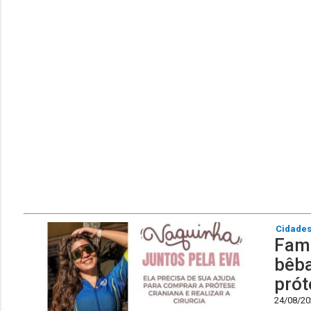
Cidade
Fami
bêba
prót
24/08/202