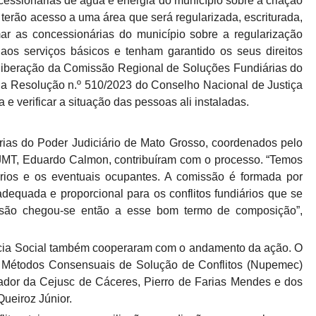
ncessionárias de água e energia do município sobre a criação
terão acesso a uma área que será regularizada, escriturada,
r as concessionárias do município sobre a regularização
os serviços básicos e tenham garantido os seus direitos
eliberação da Comissão Regional de Soluções Fundiárias do
da Resolução n.º 510/2023 do Conselho Nacional de Justiça
a e verificar a situação das pessoas ali instaladas.
ias do Poder Judiciário de Mato Grosso, coordenados pelo
 TJMT, Eduardo Calmon, contribuíram com o processo. “Temos
ários e os eventuais ocupantes. A comissão é formada por
dequada e proporcional para os conflitos fundiários que se
são chegou-se então a esse bom termo de composição”,
ência Social também cooperaram com o andamento da ação. O
 Métodos Consensuais de Solução de Conflitos (Nupemec)
nador da Cejusc de Cáceres, Pierro de Farias Mendes e dos
Queiroz Júnior.