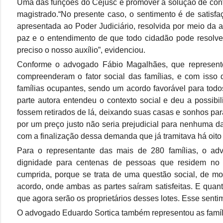
Uma das funções do Cejusc é promover a solução de confl
magistrado.“No presente caso, o sentimento é de satisfa
apresentada ao Poder Judiciário, resolvida por meio da
paz e o entendimento de que todo cidadão pode resolve
preciso o nosso auxílio”, evidenciou.
Conforme o advogado Fábio Magalhães, que representou 
compreenderam o fator social das famílias, e com isso d
famílias ocupantes, sendo um acordo favorável para todo
parte autora entendeu o contexto social e deu a possibi
fossem retirados de lá, deixando suas casas e sonhos pa
por um preço justo não seria prejudicial para nenhuma da
com a finalização dessa demanda que já tramitava há oito
Para o representante das mais de 280 famílias, o adv
dignidade para centenas de pessoas que residem no 
cumprida, porque se trata de uma questão social, de m
acordo, onde ambas as partes saíram satisfeitas. E qua
que agora serão os proprietários desses lotes. Esse sent
O advogado Eduardo Sortica também representou as famíl