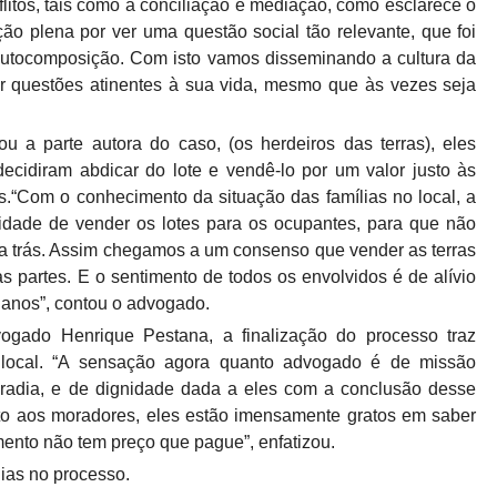
itos, tais como a conciliação e mediação, como esclarece o
ção plena por ver uma questão social tão relevante, que foi
 autocomposição. Com isto vamos disseminando a cultura da
r questões atinentes à sua vida, mesmo que às vezes seja
a parte autora do caso, (os herdeiros das terras), eles
ecidiram abdicar do lote e vendê-lo por um valor justo às
s.“Com o conhecimento da situação das famílias no local, a
lidade de vender os lotes para os ocupantes, para que não
ra trás. Assim chegamos a um consenso que vender as terras
s partes. E o sentimento de todos os envolvidos é de alívio
 anos”, contou o advogado.
ogado Henrique Pestana, a finalização do processo traz
local. “A sensação agora quanto advogado é de missão
oradia, e de dignidade dada a eles com a conclusão desse
nto aos moradores, eles estão imensamente gratos em saber
imento não tem preço que pague”, enfatizou.
ias no processo.