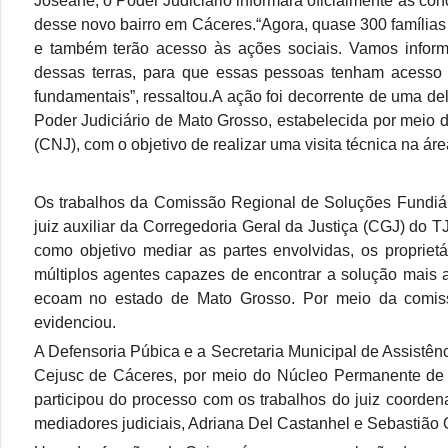
Joseane, o Poder Judiciário informará oficialmente as co
desse novo bairro em Cáceres.“Agora, quase 300 famílias 
e também terão acesso às ações sociais. Vamos informa
dessas terras, para que essas pessoas tenham acesso a
fundamentais”, ressaltou.A ação foi decorrente de uma d
Poder Judiciário de Mato Grosso, estabelecida por meio 
(CNJ), com o objetivo de realizar uma visita técnica na áre
Os trabalhos da Comissão Regional de Soluções Fundiár
juiz auxiliar da Corregedoria Geral da Justiça (CGJ) do
como objetivo mediar as partes envolvidas, os propriet
múltiplos agentes capazes de encontrar a solução mais a
ecoam no estado de Mato Grosso. Por meio da comis
evidenciou.
A Defensoria Púbica e a Secretaria Municipal de Assist
Cejusc de Cáceres, por meio do Núcleo Permanente de
participou do processo com os trabalhos do juiz coorde
mediadores judiciais, Adriana Del Castanhel e Sebastião 