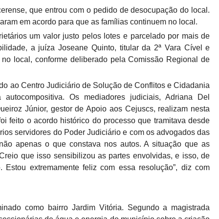
cerense, que entrou com o pedido de desocupação do local.
traram em acordo para que as famílias continuem no local.
tários um valor justo pelos lotes e parcelado por mais de
ilidade, a juíza Joseane Quinto, titular da 2ª Vara Cível e
a no local, conforme deliberado pela Comissão Regional de
ido ao Centro Judiciário de Solução de Conflitos e Cidadania
 autocompositiva. Os mediadores judiciais, Adriana Del
eiroz Júnior, gestor de Apoio aos Cejuscs, realizam nesta
foi feito o acordo histórico do processo que tramitava desde
vários servidores do Poder Judiciário e com os advogados das
 não apenas o que constava nos autos. A situação que as
reio que isso sensibilizou as partes envolvidas, e isso, de
. Estou extremamente feliz com essa resolução”, diz com
inado como bairro Jardim Vitória. Segundo a magistrada