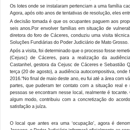
Os lotes onde se instalaram pertenciam a uma família ca
Agora, após oito anos de tentativas de resolução, eles en
A decisão tomada é que os ocupantes paguem aos proprie
seis anos.Por envolver famílias em situação de vulnerab
diretora do foro de Cáceres, conduziu uma visita técnic
Soluções Fundiárias do Poder Judiciário de Mato Grosso.
Após a visita, foi determinado que o processo fosse remet
(Cejusc) de Cáceres, para a realização da audiência
Castanhel, gestora da Cejusc de Cáceres e Sebastião Qu
terça (20 de agosto), a audiência autocompositiva, onde 
2016.“No final de maio deste ano, eu fui até a área com 
partes, que puderam ter contato com a situação real e
pessoas se encontram nesse local, realmente é tocante. C
algum modo, contribuiu com a concretização do acordo
satisfação a juíza.
O local que antes era uma ‘ocupação’, agora é denom