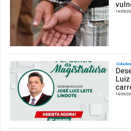
vuln
14/09/202
Cidade
Dese
Luiz
carr
14/09/202