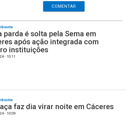
COMENTAR
mbiente
 parda é solta pela Sema em
res após ação integrada com
ro instituições
4 - 10:11
mbiente
ça faz dia virar noite em Cáceres
4 - 10:09