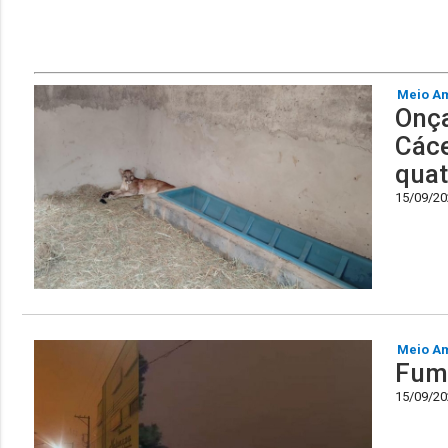
Meio A
Onça
Cáce
quat
15/09/202
Meio A
Fuma
15/09/202