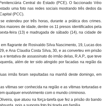
enitenciária Central do Estado (PCE). O faccionado Véio
stado uma foto nas redes sociais mostrando três dedos da
Capital (PCC).
se estendeu por três horas, durante a prática dos crimes.
os maiores de idade, dentre os 11 presos identificados pela
 sexta-feira (13) e madrugada de sábado (14), na cidade de
em flagrante de Rosivaldo Silva Nascimento, 19, Lucas dos
9, e Ana Claudia Costa Silva, 30, e as converteu em prisão
ra e tentativa de assassinato do irmão delas, R.A.P., que teve
erda, além de ter sido atingido por facadas na região da
 duas irmãs foram sepultadas na manhã deste domingo, em
as vítimas ser conhecida na região e as vítimas torturadas e
 sem qualquer envolvimento com o mundo criminoso.
liveira, que atuou na força-tarefa que fez a prisão do bando
surda, pois a suposta foto foi tirada em família.