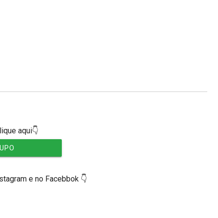
lique aqui👇
RUPO
nstagram e no Facebbok 👇