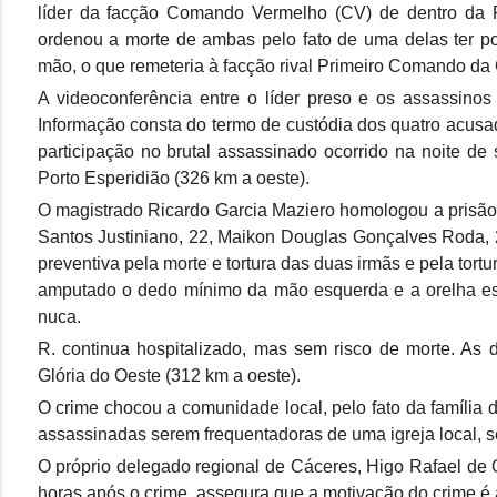
líder da facção Comando Vermelho (CV) de dentro da P
ordenou a morte de ambas pelo fato de uma delas ter po
mão, o que remeteria à facção rival Primeiro Comando da 
A videoconferência entre o líder preso e os assassinos 
Informação consta do termo de custódia dos quatro acusad
participação no brutal assassinado ocorrido na noite de
Porto Esperidião (326 km a oeste).
O magistrado Ricardo Garcia Maziero homologou a prisão 
Santos Justiniano, 22, Maikon Douglas Gonçalves Roda, 2
preventiva pela morte e tortura das duas irmãs e pela tortu
amputado o dedo mínimo da mão esquerda e a orelha esqu
nuca.
R. continua hospitalizado, mas sem risco de morte. As
Glória do Oeste (312 km a oeste).
O crime chocou a comunidade local, pelo fato da família d
assassinadas serem frequentadoras de uma igreja local,
O próprio delegado regional de Cáceres, Higo Rafael de O
horas após o crime, assegura que a motivação do crime é ab