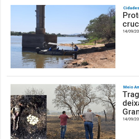
Cidade
Prot
cruc
14/09/202
Meio A
Trag
deix
Gra
14/09/202