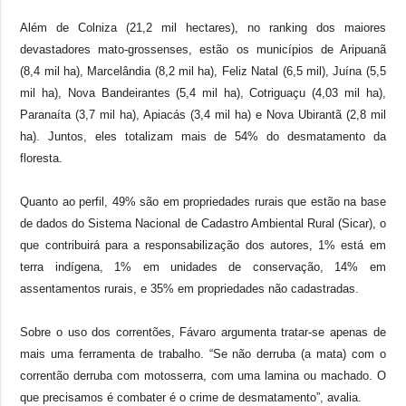
Além de Colniza (21,2 mil hectares), no ranking dos maiores
devastadores mato-grossenses, estão os municípios de Aripuanã
(8,4 mil ha), Marcelândia (8,2 mil ha), Feliz Natal (6,5 mil), Juína (5,5
mil ha), Nova Bandeirantes (5,4 mil ha), Cotriguaçu (4,03 mil ha),
Paranaíta (3,7 mil ha), Apiacás (3,4 mil ha) e Nova Ubirantã (2,8 mil
ha). Juntos, eles totalizam mais de 54% do desmatamento da
floresta.
Quanto ao perfil, 49% são em propriedades rurais que estão na base
de dados do Sistema Nacional de Cadastro Ambiental Rural (Sicar), o
que contribuirá para a responsabilização dos autores, 1% está em
terra indígena, 1% em unidades de conservação, 14% em
assentamentos rurais, e 35% em propriedades não cadastradas.
Sobre o uso dos correntões, Fávaro argumenta tratar-se apenas de
mais uma ferramenta de trabalho. “Se não derruba (a mata) com o
correntão derruba com motosserra, com uma lamina ou machado. O
que precisamos é combater é o crime de desmatamento”, avalia.